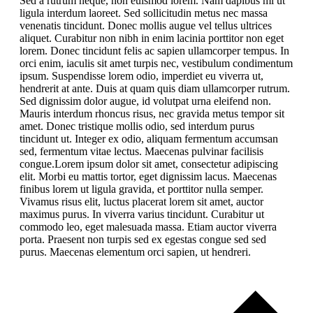
Sed a rutrum neque, non euismod lorem. Nam dapibus mi ut
ligula interdum laoreet. Sed sollicitudin metus nec massa
venenatis tincidunt. Donec mollis augue vel tellus ultrices
aliquet. Curabitur non nibh in enim lacinia porttitor non eget
lorem. Donec tincidunt felis ac sapien ullamcorper tempus. In
orci enim, iaculis sit amet turpis nec, vestibulum condimentum
ipsum. Suspendisse lorem odio, imperdiet eu viverra ut,
hendrerit at ante. Duis at quam quis diam ullamcorper rutrum.
Sed dignissim dolor augue, id volutpat urna eleifend non.
Mauris interdum rhoncus risus, nec gravida metus tempor sit
amet. Donec tristique mollis odio, sed interdum purus
tincidunt ut. Integer ex odio, aliquam fermentum accumsan
sed, fermentum vitae lectus. Maecenas pulvinar facilisis
congue.Lorem ipsum dolor sit amet, consectetur adipiscing
elit. Morbi eu mattis tortor, eget dignissim lacus. Maecenas
finibus lorem ut ligula gravida, et porttitor nulla semper.
Vivamus risus elit, luctus placerat lorem sit amet, auctor
maximus purus. In viverra varius tincidunt. Curabitur ut
commodo leo, eget malesuada massa. Etiam auctor viverra
porta. Praesent non turpis sed ex egestas congue sed sed
purus. Maecenas elementum orci sapien, ut hendreri.